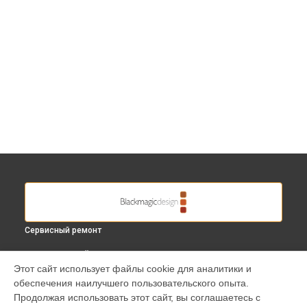
Сервисный ремонт
ВЫБЕРИ СВОЙ ГОРОД
Этот сайт использует файлы cookie для аналитики и
Ремонт платы электроники видеомикшера ATEM
обеспечения наилучшего пользовательского опыта.
TELEVISION STUDIO PRO 4K Blackmagic в
Краснодаре
Продолжая использовать этот сайт, вы соглашаетесь с
Ремонт платы электроники видеомикшера ATEM