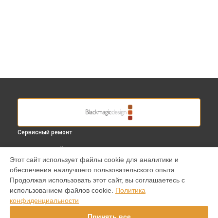
Сервисный ремонт
ВЫБЕРИ СВОЙ ГОРОД
Этот сайт использует файлы cookie для аналитики и
Замена дисплея (экрана) видеокамеры Design Studio
обеспечения наилучшего пользовательского опыта.
Camera Blackmagic в
Краснодаре
Продолжая использовать этот сайт, вы соглашаетесь с
Замена дисплея (экрана) видеокамеры Design Studio
использованием файлов cookie.
Политика
Camera Blackmagic в
Ростове-на-Дону
конфиденциальности
Замена дисплея (экрана) видеокамеры Design Studio
Camera Blackmagic в
Нижнем Новгороде
Принять все